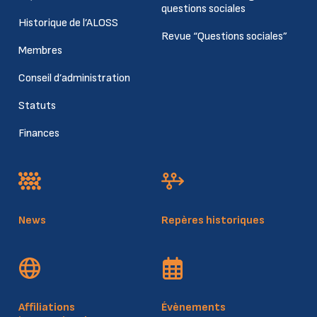
Declining birth rates in
questions sociales
Historique de l’ALOSS
Europe ‒ Social security
Revue “Questions sociales”
Membres
challenges and responses –
Conseil d’administration
28–29 April 2026 |
Statuts
Valletta, Malta
Finances
Discours de Madame Myriam Schanck, Présidente de la
Caisse pour l'avenir des enfants
Présentation de Madame Myriam Schanck, Présidente de la
Caisse pour l'avenir des enfants
News
Repères historiques
Affiliations
Évènements