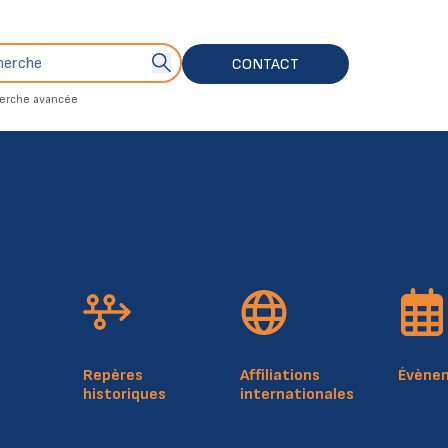
che
Bouton de soumission de recherche
CONTACT
erche avancée
Repères
Affiliations
Évène
historiques
internationales
tisations des membres au montant de 51.283,80 Euros.