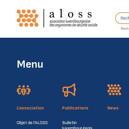
Skip to content
Recher
Rech
Menu
L’association
Publications
News
Objet de l’ALOSS
Bulletin
luxembourgeois