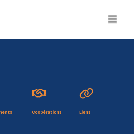
site
ue de cookies
légale
ments
Coopérations
Liens