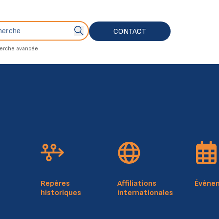
che
Bouton de soumission de recherche
CONTACT
erche avancée
4, rue Mercier
Plan du 
L-2144 Luxembourg
Politiq
Luxembourg
Notice 
RCSL: F412
Repères
Affiliations
Évène
historiques
internationales