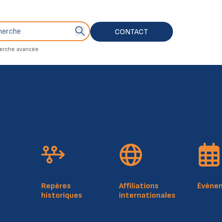
che
Bouton de soumission de recherche
CONTACT
erche avancée
4, rue Mercier
Plan du 
L-2144 Luxembourg
Politiq
Luxembourg
Notice 
RCSL: F412
Repères
Affiliations
Évène
historiques
internationales