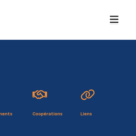
site
ue de cookies
légale
ments
Coopérations
Liens