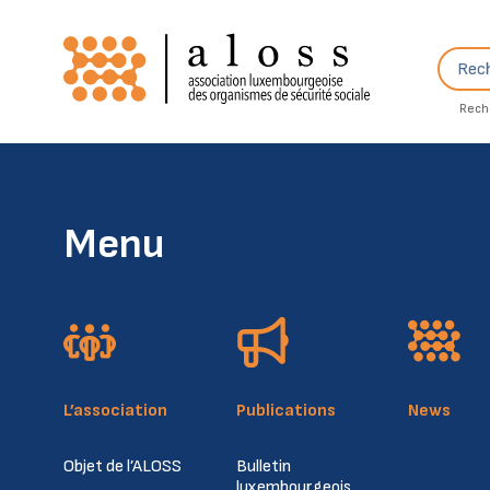
Skip to content
Recher
Rech
Menu
L’association
Publications
News
Objet de l’ALOSS
Bulletin
luxembourgeois