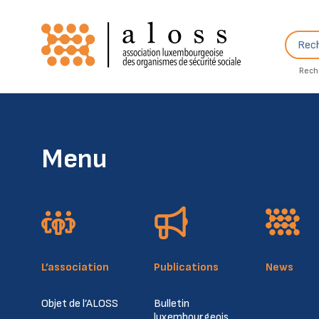
Skip to content
Recher
Rech
Menu
L’association
Publications
News
Objet de l’ALOSS
Bulletin
luxembourgeois