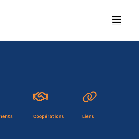
site
ue de cookies
légale
ments
Coopérations
Liens