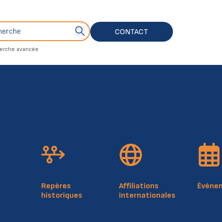
che
Bouton de soumission de recherche
CONTACT
erche avancée
4, rue Mercier
Plan du 
L-2144 Luxembourg
Politiq
Luxembourg
Notice 
RCSL: F412
Repères
Affiliations
Évène
historiques
internationales