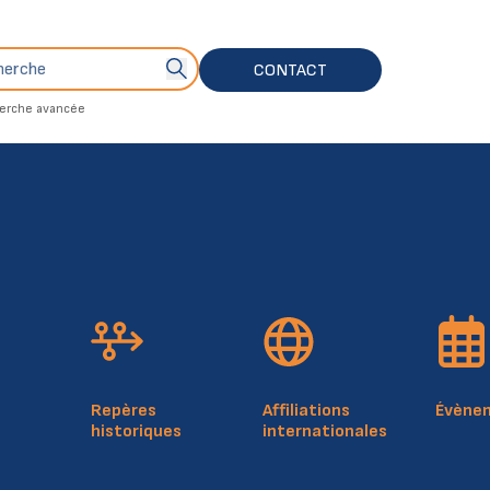
che
Bouton de soumission de recherche
CONTACT
erche avancée
4, rue Mercier
Plan du 
L-2144 Luxembourg
Politiq
Luxembourg
Notice 
RCSL: F412
Repères
Affiliations
Évène
historiques
internationales