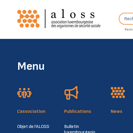
Skip to content
Recher
Rech
Menu
L’association
Publications
News
Objet de l’ALOSS
Bulletin
luxembourgeois