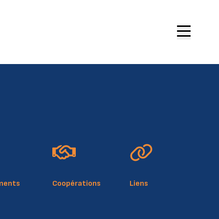
site
ue de cookies
légale
ments
Coopérations
Liens