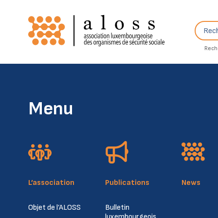
Skip to content
Recher
Rech
Menu
L’association
Publications
News
Objet de l’ALOSS
Bulletin
luxembourgeois