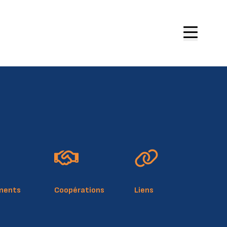
site
ue de cookies
légale
ments
Coopérations
Liens