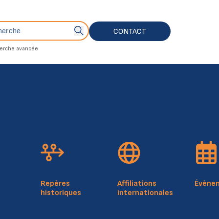
che
Bouton de soumission de recherche
CONTACT
erche avancée
4, rue Mercier
Plan du 
L-2144 Luxembourg
Politiq
Luxembourg
Notice 
RCSL: F412
Repères
Affiliations
Évène
historiques
internationales